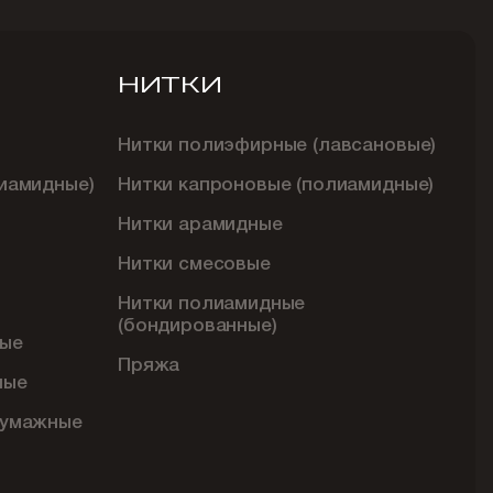
НИТКИ
Нитки полиэфирные (лавсановые)
иамидные)
Нитки капроновые (полиамидные)
Нитки арамидные
Нитки смесовые
Нитки полиамидные
(бондированные)
ые
Пряжа
ные
бумажные