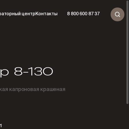
раторный центр
Контакты
8 800 600 87 37
р 8-130
кая капроновая крашеная
1