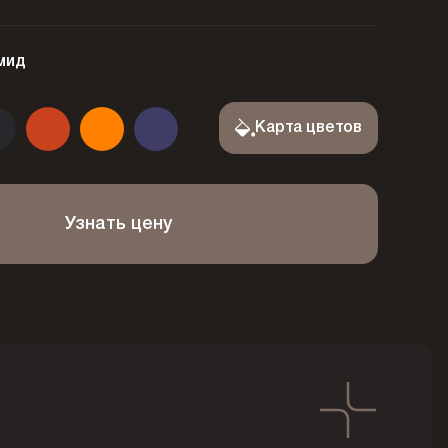
мид
Карта цветов
Узнать цену