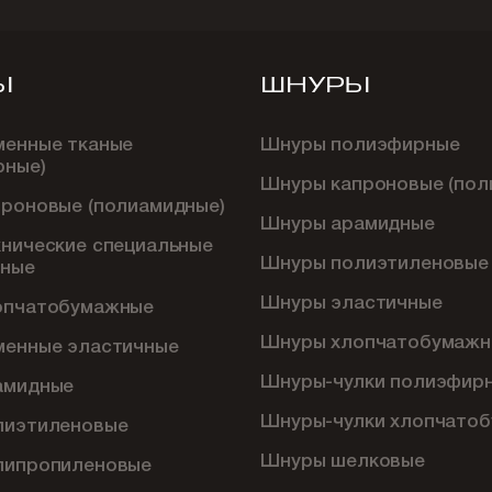
Ы
ШНУРЫ
менные тканые
Шнуры полиэфирные
рные)
Шнуры капроновые (пол
проновые (полиамидные)
Шнуры арамидные
хнические специальные
Шнуры полиэтиленовые
ные
Шнуры эластичные
опчатобумажные
Шнуры хлопчатобумажн
менные эластичные
Шнуры-чулки полиэфир
амидные
Шнуры-чулки хлопчато
лиэтиленовые
Шнуры шелковые
липропиленовые