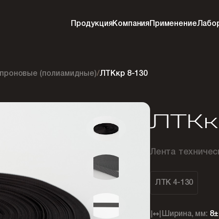
Продукция
Компания
Применение
Лабо
проновые (полиамидные)
/
ЛТКкр 8-130
ЛТКк
Лента техничес
ЛТК 4-130
Ширина, мм:
8±