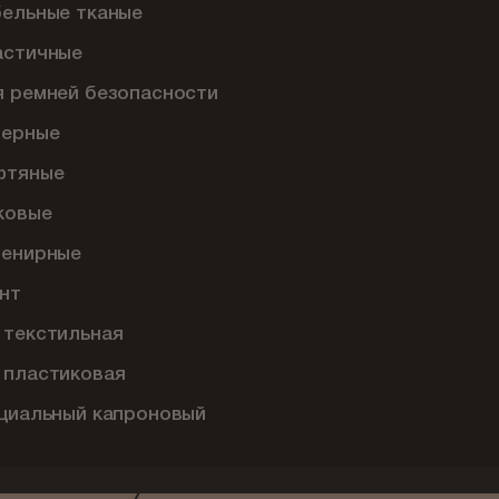
бельные тканые
астичные
я ремней безопасности
перные
фтяные
ковые
венирные
нт
 текстильная
 пластиковая
ециальный капроновый