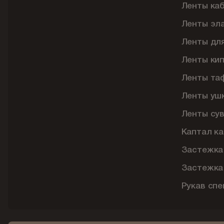
Ленты ка
Ленты эл
Ленты дл
Ленты ки
Ленты та
Ленты уш
Ленты су
Каптал ка
Застежка
Застежка
Рукав сп