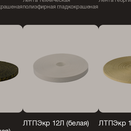
Лента техническая
Лента георг
крашеная
полиэфирная гладкокрашеная
ЛТПЭкр 12Л (белая)
ЛТПЭкр 1