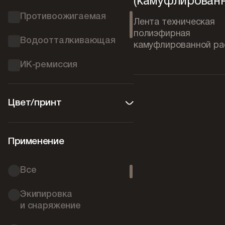
(камуфлированн
ТУ 13.96.16-025-00323387-
Противоожигаемая
Лента техническая
2026
полиэфирная
Водоотталкивающая
камуфлированной ра
ТУ 13.96.16-027-00323387-
2025
ИК-ремиссия
ТУ 13.96.16-027-05824192-
Биостойкая
2024
Цвет/принт
Бактерицидная
ТУ 13.96.16-028-00323387-
2025
Фунгицидная
Применение
ТУ 13.96.16-033-05824192-
2024
Все
ТУ 13.96.17-012-05824192-
Экипировка
2022
и снаряжение
ТУ 17 РСФСР 21-