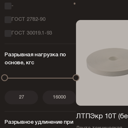
-
капроновый
ГОСТ 2782-90
ГОСТ 30019.1-93
ГОСТ 4514-78
Разрывная нагрузка по
ОСТ 17-10-030-2000
основе, кгс
ОСТ 17-10-033-2000
ОСТ 17-113-2002
ОСТ 17-48-2002
ОСТ 17-667-2002
ЛТПЭкр 10Т (бе
Разрывное удлинение при