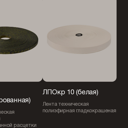
0
ЛПОкр 10 (белая)
рованная)
Лента техническая
полиэфирная гладкокрашеная
ческая
я
нной расцетки