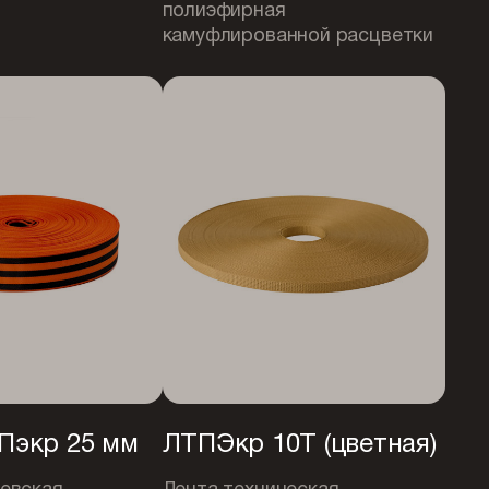
полиэфирная
камуфлированной расцветки
Пэкр 25 мм
ЛТПЭкр 10Т (цветная)