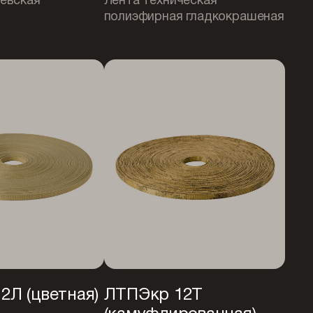
иевская
Лента техническая
полиэфирная гладкокрашеная
2Л (цветная)
ЛТПЭкр 12Т