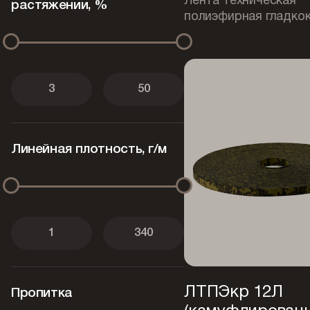
Лента техническая
по требованию
растяжении, %
полиэфирная гладко
ТУ 13.96.16-001-05824192-
2020
ТУ 13.96.16-003-00323387-
2016
ТУ 13.96.16-003-05824192-
Линейная плотность, г/м
2021
ТУ 13.96.16-004-00323387-
2016
ТУ 13.96.16-005-00323387-
2017
ТУ 13.96.16-025-00323387-
ЛТПЭкр 12Л
Пропитка
2025