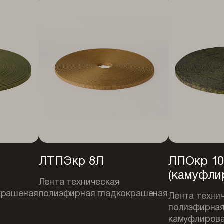
ЛТПЭкр 8Л
ЛПОкр 1
(камуфли
Лента техническая
крашеная
полиэфирная гладкокрашеная
Лента техни
полиэфирна
камуфлирова