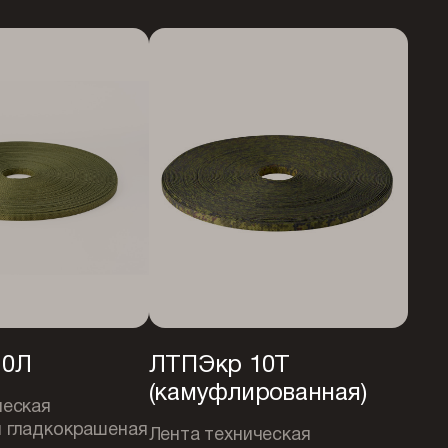
10Л
ЛТПЭкр 10Т
(камуфлированная)
ческая
 гладкокрашеная
Лента техническая