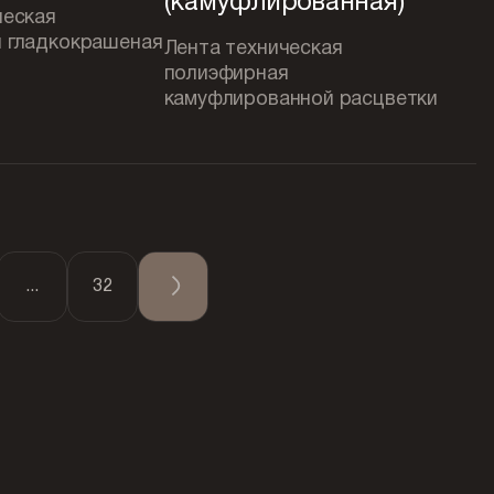
(камуфлированная)
ческая
 гладкокрашеная
Лента техническая
полиэфирная
камуфлированной расцветки
...
32