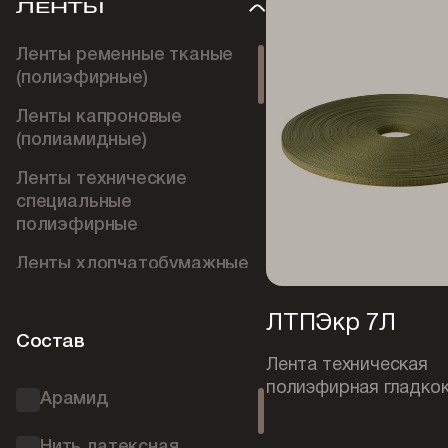
ЛЕНТЫ
Ленты ременные тканые
(полиэфирные)
Ленты капроновые
(полиамидные)
Ленты технические
специальные
полиэфирные
Ленты хлопчатобумажные
Ленты ременные
ЛТПЭкр 7Л
эластичные
Состав
Лента техническая
Ленты арамидные
полиэфирная гладко
Арамид
Ленты полиэтиленовые
Ленты полипропиленовые
Нить латексная