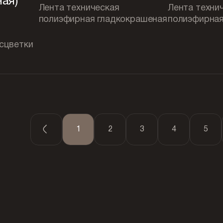
ая)
Лента техническая
Лента техни
полиэфирная гладкокрашеная
полиэфирная
сцветки
1
2
3
4
5