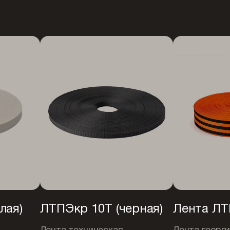
лая)
ЛТПЭкр 10Т (черная)
Лента ЛТ