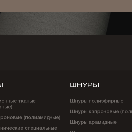
Ы
ШНУРЫ
менные тканые
Шнуры полиэфирные
рные)
Шнуры капроновые (пол
проновые (полиамидные)
Шнуры арамидные
хнические специальные