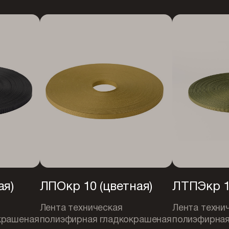
ая)
ЛПОкр 10 (цветная)
ЛТПЭкр 
Лента техническая
Лента техни
крашеная
полиэфирная гладкокрашеная
полиэфирная