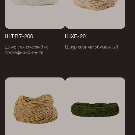
ШТЛ 7-200
ШХБ-20
Шнур технический из
Шнур хлопчатобумажный
полиэфирной нити