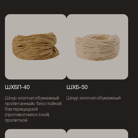
ШХБП-40
ШХБ-50
Шнур хлопчатобумажный
Шнур хлопчатобумажный
пропитанныйс биостойкой
бактерицидной
(противогнилостной)
пропиткой