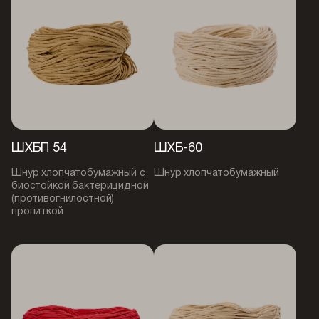
ШХБП 54
ШХБ-60
Шнур хлопчатобумажный с
Шнур хлопчатобумажный
биостойкой бактерицидной
(противогнилостной)
пропиткой