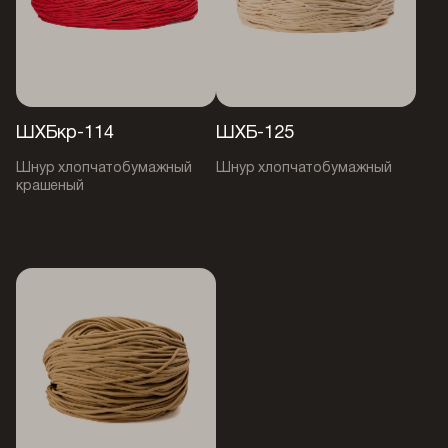
ШХБкр-114
ШХБ-125
Шнур хлопчатобумажный
Шнур хлопчатобумажный
крашеный