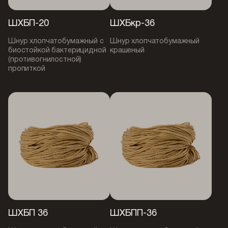
ШХБП-20
ШХБкр-36
Шнур хлопчатобумажный с
Шнур хлопчатобумажный
биостойкой бактерицидной
крашеный
(противогнилостной)
пропиткой
ШХБП 36
ШХБПП-36