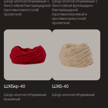
Шнур хлопчатобумажный с
Шнур хлопчатобумажный с
биостойкой бактерицидной
биостойкой фунгицидно-
(противогнилостной)
бактерицидной
пропиткой
(противоплесневой и
противогнилостной)
пропиткой
ШХБкр-40
ШХБ-40
Шнур хлопчатобумажный
Шнур хлопчатобумажный
крашеный