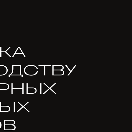
КА
ОДСТВУ
РНЫХ
НЫХ
ОВ