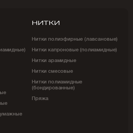
НИТКИ
Нитки полиэфирные (лавсановые)
иамидные)
Нитки капроновые (полиамидные)
Нитки арамидные
Нитки смесовые
Нитки полиамидные
(бондированные)
ые
Пряжа
ные
бумажные