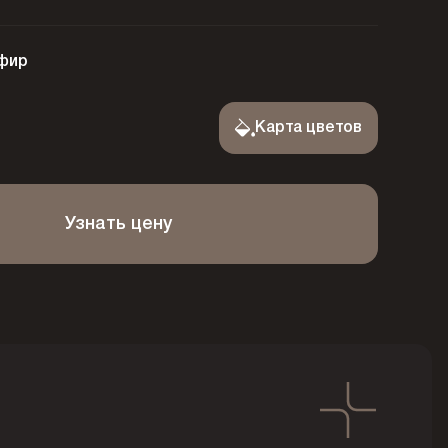
фир
Карта цветов
Узнать цену