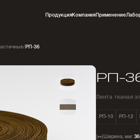
Продукция
Компания
Применение
Лабо
ластичные
/
РП-36
РП-3
Лента тканая э
РП-10
РП-12
Ширина, мм:
36