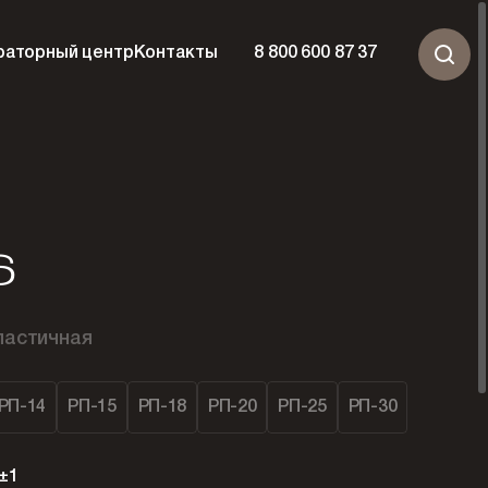
раторный центр
Контакты
8 800 600 87 37
6
ластичная
РП-14
РП-15
РП-18
РП-20
РП-25
РП-30
±1