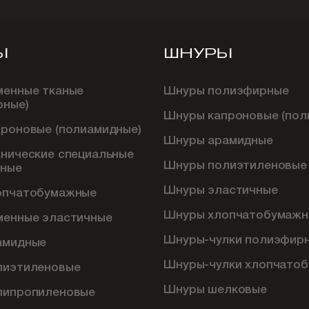
Ы
ШНУРЫ
менные тканые
Шнуры полиэфирные
рные)
Шнуры капроновые (пол
проновые (полиамидные)
Шнуры арамидные
хнические специальные
Шнуры полиэтиленовые
ные
Шнуры эластичные
опчатобумажные
Шнуры хлопчатобумажн
менные эластичные
Шнуры-чулки полиэфир
амидные
Шнуры-чулки хлопчато
лиэтиленовые
Шнуры шелковые
липропиленовые