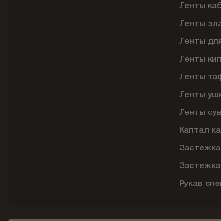
Ленты ка
Ленты эл
Ленты дл
Ленты ки
Ленты та
Ленты уш
Ленты су
Каптал ка
Застежка
Застежка
Рукав сп