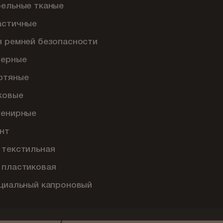
бельные тканые
астичные
я ремней безопасности
перные
фтяные
ковые
венирные
нт
 текстильная
 пластиковая
ециальный капроновый