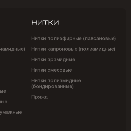
НИТКИ
Нитки полиэфирные (лавсановые)
иамидные)
Нитки капроновые (полиамидные)
Нитки арамидные
Нитки смесовые
Нитки полиамидные
(бондированные)
ые
Пряжа
ные
бумажные