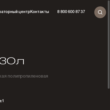
раторный центр
Контакты
8 800 600 87 37
30л
кая полипропиленовая
±1