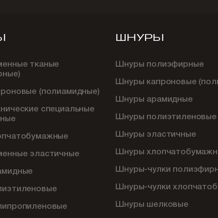
Ы
ШНУРЫ
менные тканые
Шнуры полиэфирные
рные)
Шнуры капроновые (пол
проновые (полиамидные)
Шнуры арамидные
хнические специальные
Шнуры полиэтиленовые
ные
Шнуры эластичные
опчатобумажные
Шнуры хлопчатобумажн
менные эластичные
Шнуры-чулки полиэфир
амидные
Шнуры-чулки хлопчато
лиэтиленовые
Шнуры шелковые
липропиленовые