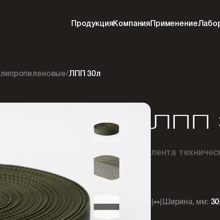
Продукция
Компания
Применение
Лабо
олипропиленовые
/
ЛПП 30л
ЛПП 
лента техничес
Ширина, мм:
30