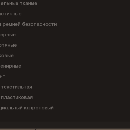
бельные тканые
астичные
я ремней безопасности
перные
фтяные
ковые
венирные
нт
 текстильная
 пластиковая
ециальный капроновый