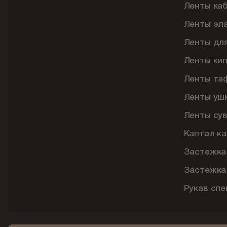
Ленты ка
Ленты эл
Ленты дл
Ленты ки
Ленты та
Ленты уш
Ленты су
Каптал ка
Застежка
Застежка
Рукав сп