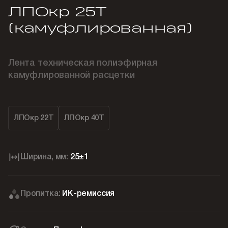
ЛПОкр 25Т
(камуфлированная)
Лента техническая полиэфирная
камуфлированной расцетки
ЛПОкр 22Т
ЛПОкр 40Т
Ширина, мм:
25±1
Пропитка:
ИК-ремиссия