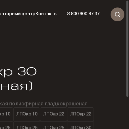
раторный центр
Контакты
8 800 600 87 37
р 30
тная)
ская полиэфирная гладкокрашеная
р 10
ЛПОкр 10
ЛПОкр 22
ЛПОкр 22
р 25
ЛПОкр 25
ЛПОкр 25
ЛПОкр 30