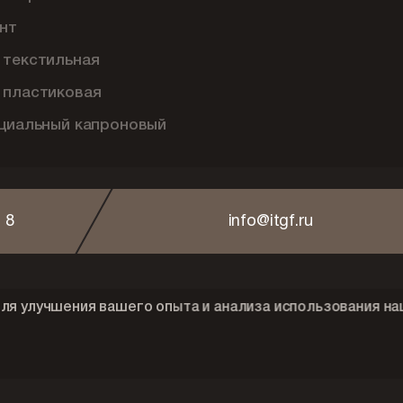
нт
 текстильная
 пластиковая
ециальный капроновый
 8
info@itgf.ru
ля улучшения вашего опыта и анализа использования на
брика"
Политика конфидециальнос