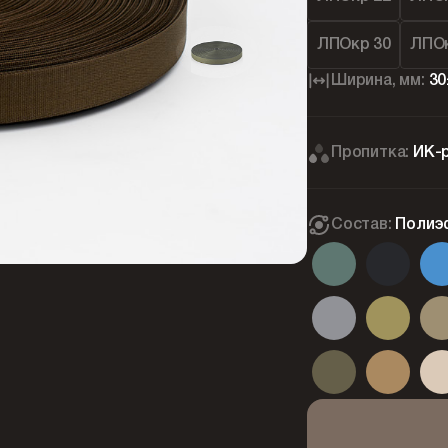
ЛПОкр 30
ЛПОк
Ширина, мм:
30
Пропитка:
ИК-
Состав:
Полиэ