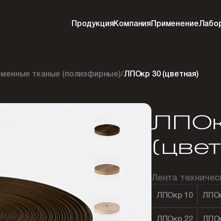
Продукция
Компания
Применение
Лабо
менные тканые (полиэфирные)
/
ЛПОкр 30 (цветная)
ЛПОк
(цве
Лента техниче
ЛПОкр 10
ЛПОк
ЛПОкр 22
ЛПОк