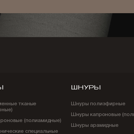
Ы
ШНУРЫ
менные тканые
Шнуры полиэфирные
рные)
Шнуры капроновые (пол
проновые (полиамидные)
Шнуры арамидные
хнические специальные