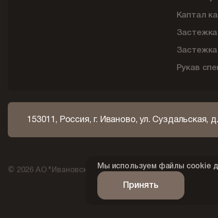
Каптал ка
Застежка
Застежка
Рукав сп
153011, Россия, г. Иваново, ул. Суздальская, д.
Мы используем файлы cookie д
© 2026 АО "Ивановская текстильно-галантерейная фа
Принять