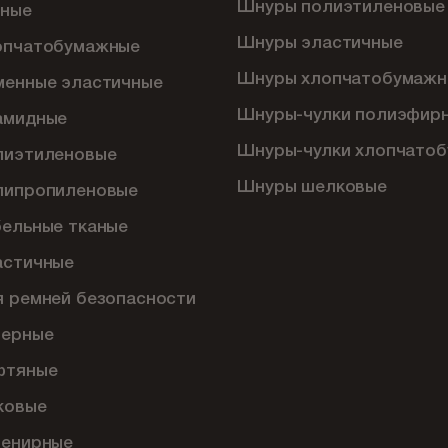
Шнуры полиэтиленовые
ные
Шнуры эластичные
опчатобумажные
Шнуры хлопчатобумажн
менные эластичные
Шнуры-чулки полиэфир
амидные
Шнуры-чулки хлопчато
лиэтиленовые
Шнуры шелковые
липропиленовые
бельные тканые
астичные
я ремней безопасности
перные
фтяные
ковые
венирные