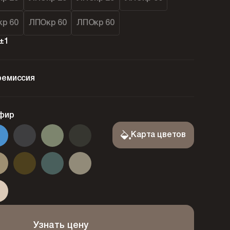
р 60
ЛПОкр 60
ЛПОкр 60
±1
ремиссия
фир
Карта цветов
Узнать цену