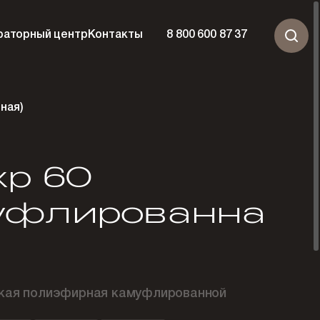
раторный центр
Контакты
8 800 600 87 37
ная)
р 60
уфлированна
ская полиэфирная камуфлированной