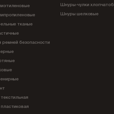
Шнуры-чулки хлопчато
лиэтиленовые
Шнуры шелковые
липропиленовые
бельные тканые
астичные
я ремней безопасности
перные
фтяные
ковые
венирные
нт
 текстильная
 пластиковая