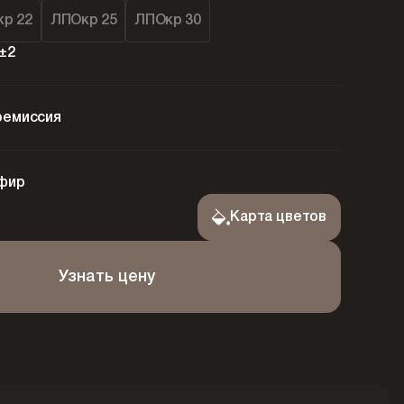
р 22
ЛПОкр 25
ЛПОкр 30
±2
ремиссия
фир
Карта цветов
Узнать цену