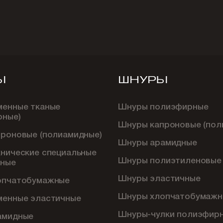
Ы
ШНУРЫ
менные тканые
Шнуры полиэфирные
рные)
Шнуры капроновые (пол
проновые (полиамидные)
Шнуры арамидные
хнические специальные
Шнуры полиэтиленовые
ные
Шнуры эластичные
опчатобумажные
Шнуры хлопчатобумажн
менные эластичные
Шнуры-чулки полиэфир
амидные