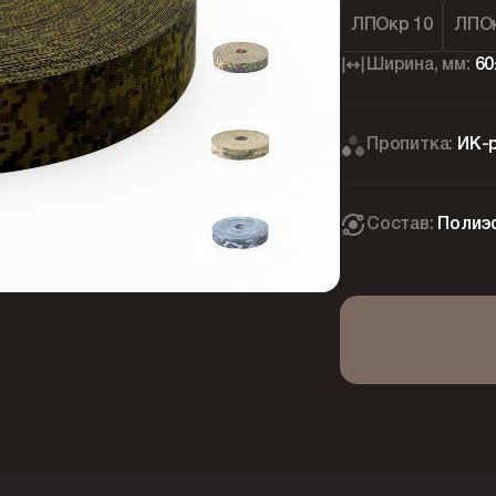
ЛПОкр 10
ЛПОк
Ширина, мм:
60
Пропитка:
ИК-
Состав:
Полиэ