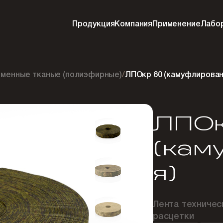
Продукция
Компания
Применение
Лабо
менные тканые (полиэфирные)
/
ЛПОкр 60 (камуфлирован
ЛПОк
(кам
я)
Лента техниче
расцетки