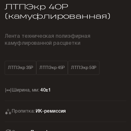
ЛТПЭкр 40Р
(камуфлированная)
Лента техническая полиэфирная
камуфлированной расцветки
ЛТПЭкр 35Р
ЛТПЭкр 45Р
ЛТПЭкр 50Р
Ширина, мм:
40±1
Пропитка:
ИК-ремиссия