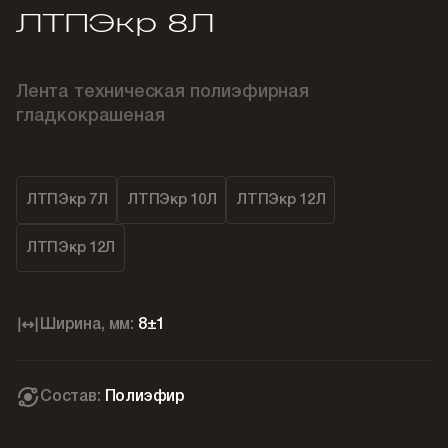
ЛТПЭкр 8Л
Лента техническая полиэфирная
гладкокрашеная
ЛТПЭкр 7Л
ЛТПЭкр 10Л
ЛТПЭкр 12Л
ЛТПЭкр 12Л
Ширина, мм:
8±1
Состав:
Полиэфир