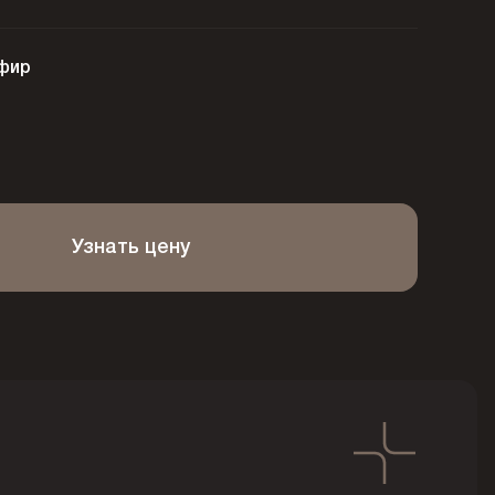
фир
Узнать цену