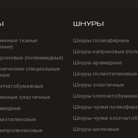
Ы
ШНУРЫ
менные тканые
Шнуры полиэфирные
рные)
Шнуры капроновые (пол
проновые (полиамидные)
Шнуры арамидные
хнические специальные
Шнуры полиэтиленовые
ные
Шнуры эластичные
опчатобумажные
Шнуры хлопчатобумажн
менные эластичные
Шнуры-чулки полиэфир
амидные
Шнуры-чулки хлопчато
лиэтиленовые
Шнуры шелковые
липропиленовые