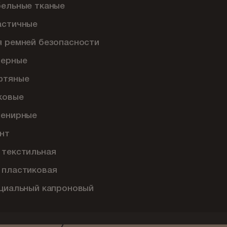
бельные тканые
астичные
я ремней безопасности
перные
фтяные
ковые
венирные
нт
 текстильная
 пластиковая
ециальный капроновый