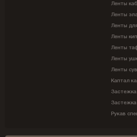
Ленты ка
Ленты эл
Ленты дл
Ленты ки
Ленты та
Ленты уш
Ленты су
Каптал ка
Застежка
Застежка
Рукав сп