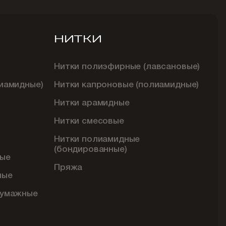
НИТКИ
Нитки полиэфирные (лавсановые)
иамидные)
Нитки капроновые (полиамидные)
Нитки арамидные
Нитки смесовые
Нитки полиамидные
(бондированные)
ые
Пряжа
ные
бумажные