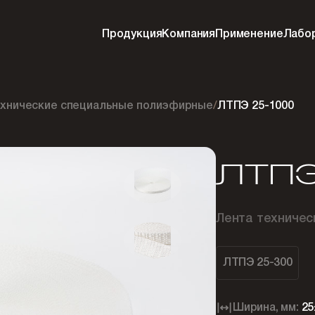
Продукция
Компания
Применение
Лабо
ехнические специальные полиэфирные
/
ЛТПЭ 25-1000
ЛТПЭ
Лента техниче
ЛТПЭ 25-300
Ширина, мм:
25