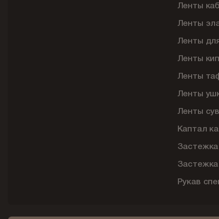
Ленты ка
Ленты эл
Ленты дл
Ленты ки
Ленты та
Ленты уш
Ленты су
Каптал ка
Застежка
Застежка
Рукав сп