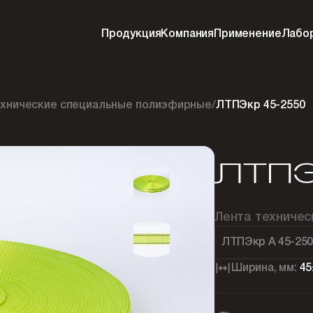
Продукция
Компания
Применение
Лабо
ехнические специальные полиэфирные
/
ЛТПЭкр 45-2550
ЛТПЭ
Лента техниче
ЛТПЭкр А 45-25
Ширина, мм:
45