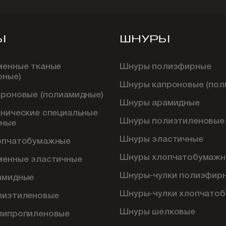
Ы
ШНУРЫ
менные тканые
Шнуры полиэфирные
рные)
Шнуры капроновые (пол
проновые (полиамидные)
Шнуры арамидные
хнические специальные
Шнуры полиэтиленовые
ные
Шнуры эластичные
опчатобумажные
Шнуры хлопчатобумажн
менные эластичные
Шнуры-чулки полиэфир
амидные
Шнуры-чулки хлопчато
лиэтиленовые
Шнуры шелковые
липропиленовые