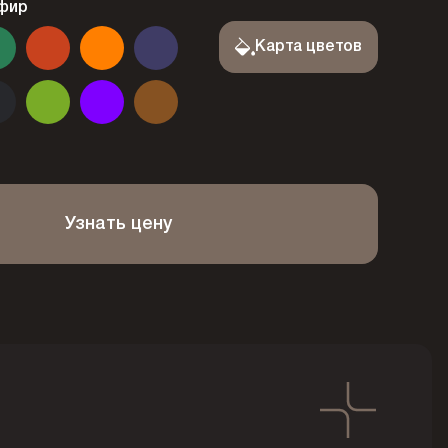
фир
Карта цветов
Узнать цену