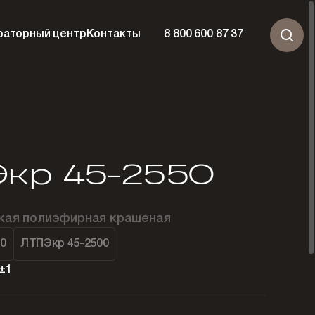
раторный центр
Контакты
8 800 600 87 37
кр 45-2550
ская полиэфирная крашеная
00
ЛТПЭкр 45-2500
±1