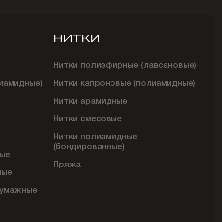
НИТКИ
Нитки полиэфирные (лавсановые)
иамидные)
Нитки капроновые (полиамидные)
Нитки арамидные
Нитки смесовые
Нитки полиамидные
(бондированные)
ые
Пряжа
ные
бумажные