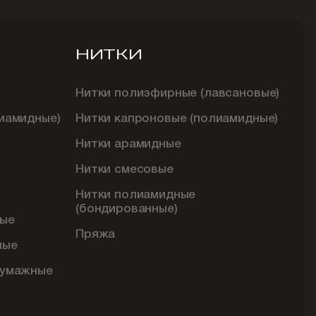
НИТКИ
Нитки полиэфирные (лавсановые)
иамидные)
Нитки капроновые (полиамидные)
Нитки арамидные
Нитки смесовые
Нитки полиамидные
(бондированные)
ые
Пряжа
ные
бумажные