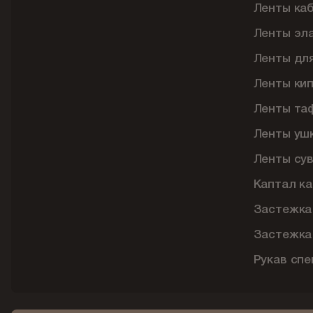
Ленты ка
Ленты эл
Ленты дл
Ленты ки
Ленты та
Ленты уш
Ленты су
Каптал ка
Застежка
Застежка
Рукав сп