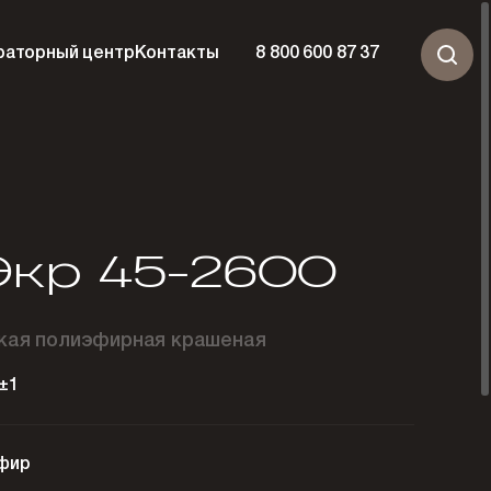
раторный центр
Контакты
8 800 600 87 37
кр 45-2600
ская полиэфирная крашеная
±1
фир