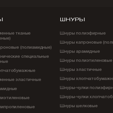
Ы
ШНУРЫ
менные тканые
Шнуры полиэфирные
рные)
Шнуры капроновые (пол
проновые (полиамидные)
Шнуры арамидные
хнические специальные
Шнуры полиэтиленовые
ные
Шнуры эластичные
опчатобумажные
Шнуры хлопчатобумажн
менные эластичные
Шнуры-чулки полиэфир
амидные
Шнуры-чулки хлопчато
лиэтиленовые
Шнуры шелковые
липропиленовые