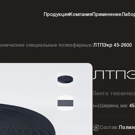
Продукция
Компания
Применение
Лабо
ехнические специальные полиэфирные
/
ЛТПЭкр 45-2600
ЛТПЭ
Лента техниче
Ширина, мм:
45
Состав:
Полиэ