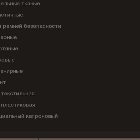
бельные тканые
астичные
я ремней безопасности
перные
фтяные
ковые
венирные
нт
 текстильная
 пластиковая
ециальный капроновый