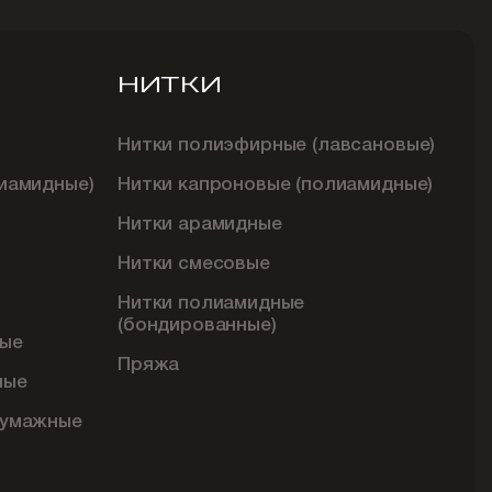
НИТКИ
Нитки полиэфирные (лавсановые)
иамидные)
Нитки капроновые (полиамидные)
Нитки арамидные
Нитки смесовые
Нитки полиамидные
(бондированные)
ые
Пряжа
ные
бумажные