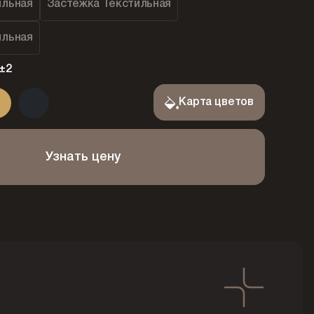
ильная
Застежка Текстильная
ильная
±2
Карта цветов
Узнать цену