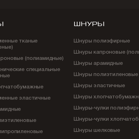
Ы
ШНУРЫ
менные тканые
Шнуры полиэфирные
рные)
Шнуры капроновые (пол
проновые (полиамидные)
Шнуры арамидные
хнические специальные
Шнуры полиэтиленовые
ные
Шнуры эластичные
опчатобумажные
Шнуры хлопчатобумажн
менные эластичные
Шнуры-чулки полиэфир
амидные
Шнуры-чулки хлопчато
лиэтиленовые
Шнуры шелковые
липропиленовые