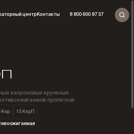
раторный центр
Контакты
8 800 600 87 37
ОП
ные капроновые крученые
ротивоожигаемой пропиткой
5 Ккр
15 КкрП
тивоожигаемая