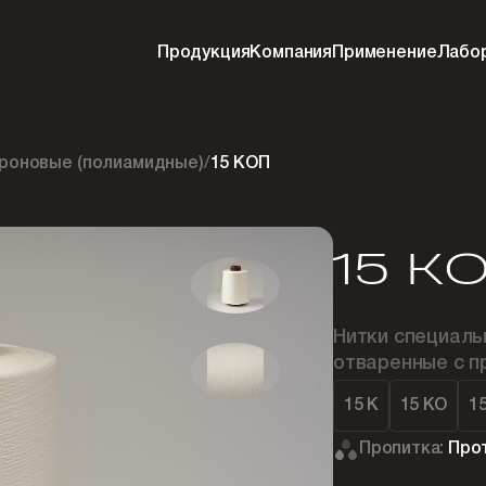
Продукция
Компания
Применение
Лабо
проновые (полиамидные)
/
15 КОП
15 К
Нитки специаль
отваренные с п
15 К
15 КО
1
Пропитка:
Про