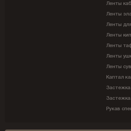
Ленты ка
Ленты эл
Ленты дл
Ленты ки
Ленты та
Ленты уш
Ленты су
Каптал ка
Застежка
Застежка
Рукав сп