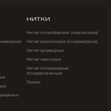
НИТКИ
Нитки полиэфирные (лавсановые)
иамидные)
Нитки капроновые (полиамидные)
Нитки арамидные
Нитки смесовые
Нитки полиамидные
(бондированные)
ые
Пряжа
ные
бумажные