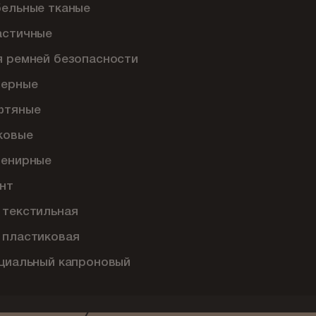
бельные тканые
астичные
я ремней безопасности
перные
фтяные
ковые
венирные
нт
 текстильная
 пластиковая
ециальный капроновый