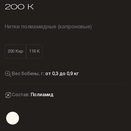
200 К
Нитки полиамидные (капроновые)
200 Ккр
118 К
Вес бобины, г:
от 0,3 до 0,9 кг
Состав:
Полиамид