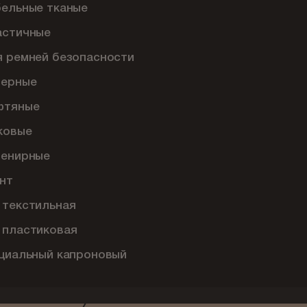
бельные тканые
астичные
я ремней безопасности
перные
фтяные
ковые
венирные
нт
 текстильная
 пластиковая
ециальный капроновый