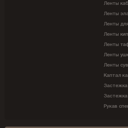
Ленты ка
Ленты эл
Ленты дл
Ленты ки
Ленты та
Ленты уш
Ленты су
Каптал ка
Застежка
Застежка
Рукав сп