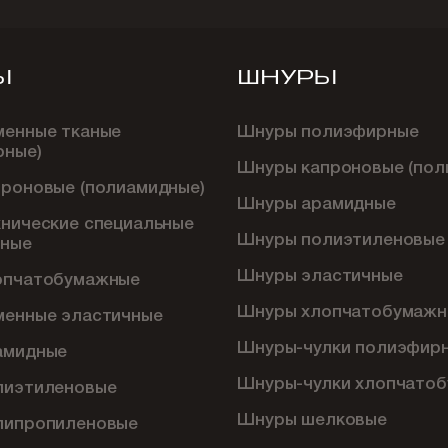
Ы
ШНУРЫ
менные тканые
Шнуры полиэфирные
рные)
Шнуры капроновые (пол
проновые (полиамидные)
Шнуры арамидные
хнические специальные
Шнуры полиэтиленовые
ные
Шнуры эластичные
опчатобумажные
Шнуры хлопчатобумажн
менные эластичные
Шнуры-чулки полиэфир
амидные
Шнуры-чулки хлопчато
лиэтиленовые
Шнуры шелковые
липропиленовые