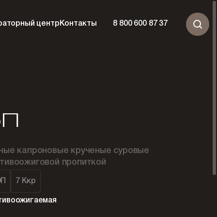
раторный центр
Контакты
8 800 600 87 37
рП
ные капроновые крученые суровые
тивоожиговой пропиткой
ОП
7 Ккр
тивоожигаемая