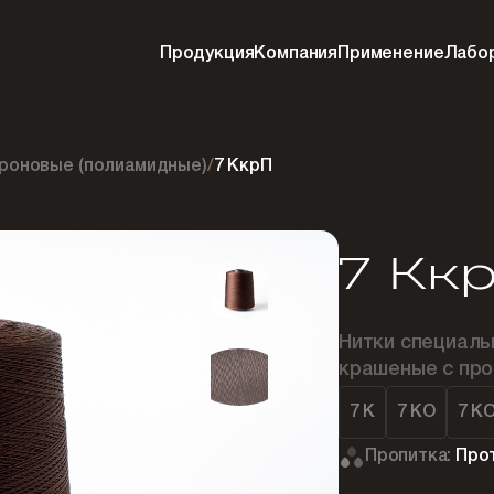
Продукция
Компания
Применение
Лабо
проновые (полиамидные)
/
7 КкрП
7 Кк
Нитки специаль
крашеные с про
7 К
7 КО
7 К
Пропитка:
Про