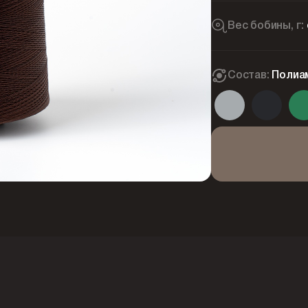
Вес бобины, г:
Состав:
Полиа