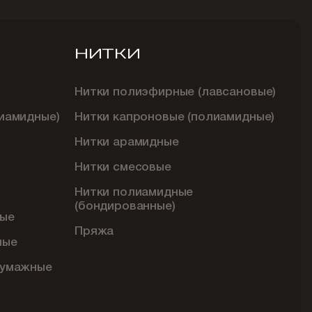
НИТКИ
Нитки полиэфирные (лавсановые)
иамидные)
Нитки капроновые (полиамидные)
Нитки арамидные
Нитки смесовые
Нитки полиамидные
(бондированные)
ые
Пряжа
ные
бумажные