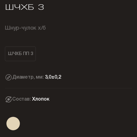
ШЧХБ 3
Шнур-чулок х/б
ШЧХБ ПП 3
Диаметр, мм:
3,0±0,2
Состав:
Хлопок