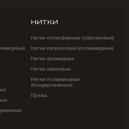
НИТКИ
Нитки полиэфирные (лавсановые)
иамидные)
Нитки капроновые (полиамидные)
Нитки арамидные
Нитки смесовые
Нитки полиамидные
(бондированные)
ые
Пряжа
ные
бумажные