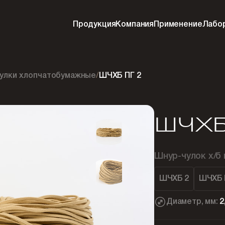
Продукция
Компания
Применение
Лабо
улки хлопчатобумажные
/
ШЧХБ ПГ 2
ШЧХБ
Шнур-чулок х/б
ШЧХБ 2
ШЧХБ 
Диаметр, мм:
2