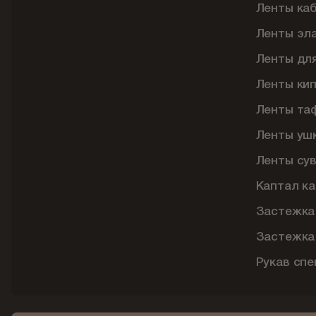
Ленты ка
Ленты эл
Ленты дл
Ленты ки
Ленты та
Ленты уш
Ленты су
Каптал ка
Застежка
Застежка
Рукав сп