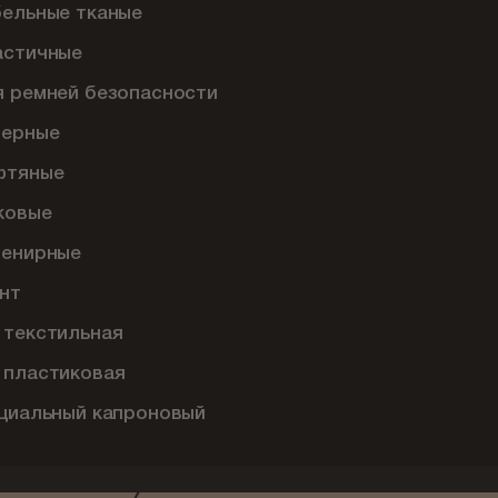
бельные тканые
астичные
я ремней безопасности
перные
фтяные
ковые
венирные
нт
 текстильная
 пластиковая
ециальный капроновый