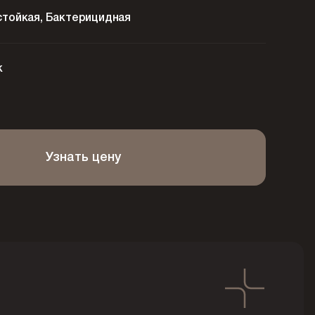
стойкая, Бактерицидная
к
Узнать цену