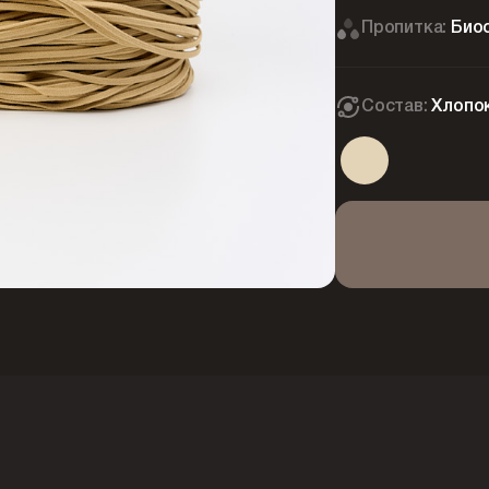
Пропитка:
Био
Состав:
Хлопо