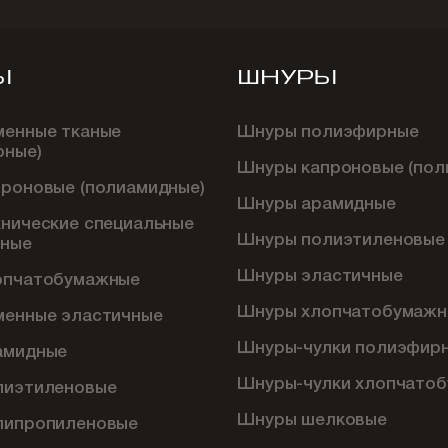
Ы
ШНУРЫ
менные тканые
Шнуры полиэфирные
рные)
Шнуры капроновые (пол
проновые (полиамидные)
Шнуры арамидные
хнические специальные
Шнуры полиэтиленовые
ные
Шнуры эластичные
опчатобумажные
Шнуры хлопчатобумажн
менные эластичные
Шнуры-чулки полиэфир
амидные
Шнуры-чулки хлопчато
лиэтиленовые
Шнуры шелковые
липропиленовые