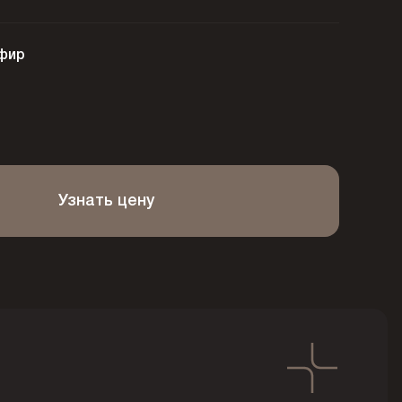
фир
Узнать цену