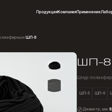
Продукция
Компания
Применение
Лабо
олиэфирные
/
ШП-8
ШП-8
Шнур полиэфир
ШП-5
ШП-6
Диаметр, мм:
8