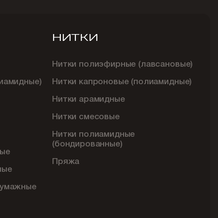
НИТКИ
Нитки полиэфирные (лавсановые)
иамидные)
Нитки капроновые (полиамидные)
Нитки арамидные
Нитки смесовые
Нитки полиамидные
(бондированные)
ые
Пряжа
ные
бумажные