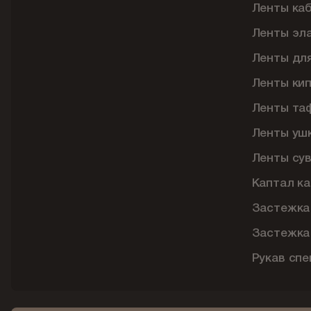
Ленты ка
Ленты эл
Ленты дл
Ленты ки
Ленты та
Ленты уш
Ленты су
Каптал ка
Застежка
Застежка
Рукав сп