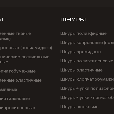
Ы
ШНУРЫ
менные тканые
Шнуры полиэфирные
рные)
Шнуры капроновые (пол
проновые (полиамидные)
Шнуры арамидные
хнические специальные
Шнуры полиэтиленовые
ные
Шнуры эластичные
опчатобумажные
Шнуры хлопчатобумажн
менные эластичные
Шнуры-чулки полиэфир
амидные
Шнуры-чулки хлопчато
лиэтиленовые
Шнуры шелковые
липропиленовые