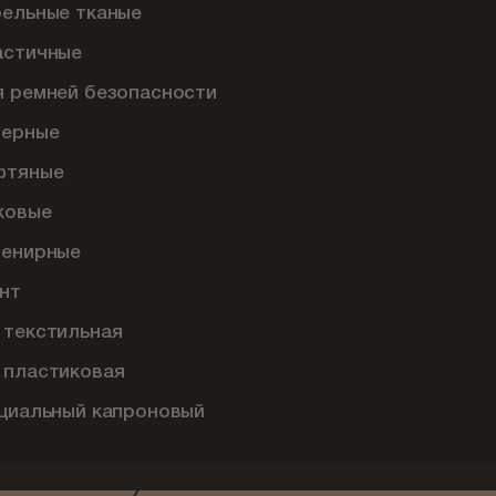
бельные тканые
астичные
я ремней безопасности
перные
фтяные
ковые
венирные
нт
 текстильная
 пластиковая
ециальный капроновый