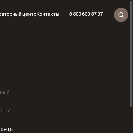
раторный центр
Контакты
8 800 600 87 37
ный
ШП-7
,0±0,5