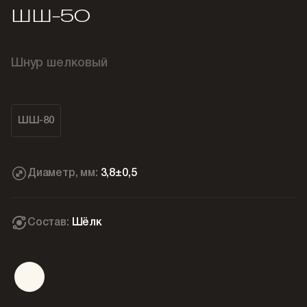
ШШ-50
Шнур шелковый
ШШ-80
Диаметр, мм:
3,8±0,5
Состав:
Шёлк