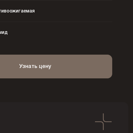
тивоожигаемая
мид
Узнать цену