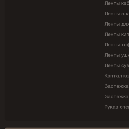
Ленты ка
Ленты эл
Ленты дл
Ленты ки
Ленты та
Ленты уш
Ленты су
Каптал ка
Застежка
Застежка
Рукав сп