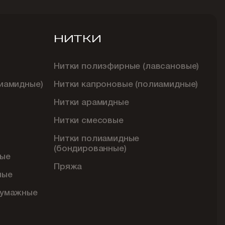
НИТКИ
Нитки полиэфирные (лавсановые)
иамидные)
Нитки капроновые (полиамидные)
Нитки арамидные
Нитки смесовые
Нитки полиамидные
(бондированные)
ые
Пряжа
ные
бумажные