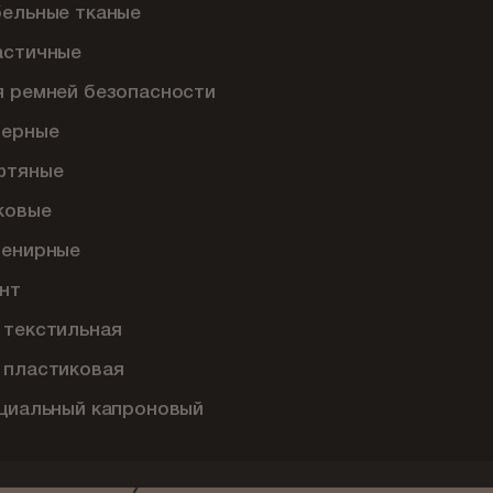
бельные тканые
астичные
я ремней безопасности
перные
фтяные
ковые
венирные
нт
 текстильная
 пластиковая
ециальный капроновый