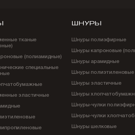
Ы
ШНУРЫ
менные тканые
Шнуры полиэфирные
рные)
Шнуры капроновые (пол
проновые (полиамидные)
Шнуры арамидные
хнические специальные
Шнуры полиэтиленовые
ные
Шнуры эластичные
опчатобумажные
Шнуры хлопчатобумажн
менные эластичные
Шнуры-чулки полиэфир
амидные
Шнуры-чулки хлопчато
лиэтиленовые
Шнуры шелковые
липропиленовые