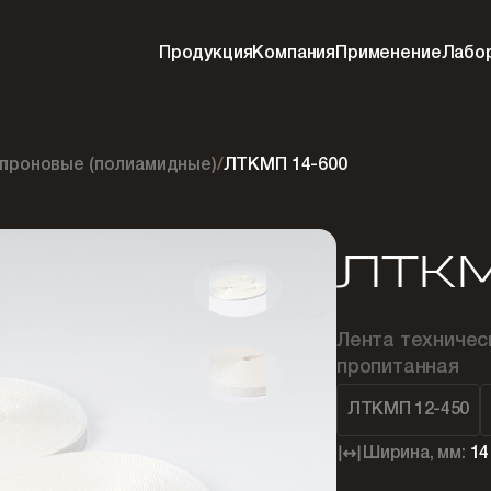
Продукция
Компания
Применение
Лабо
проновые (полиамидные)
/
ЛТКМП 14-600
ЛТКМ
Лента техничес
пропитанная
ЛТКМП 12-450
Ширина, мм:
14