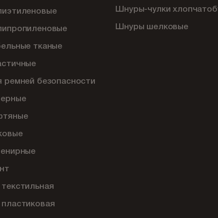
Шнуры-чулки хлопчато
лиэтиленовые
Шнуры шелковые
липропиленовые
бельные тканые
астичные
я ремней безопасности
перные
фтяные
ковые
венирные
нт
 текстильная
 пластиковая