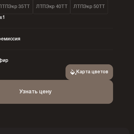
ЛТПЭкр 35ТТ
ЛТПЭкр 40ТТ
ЛТПЭкр 50ТТ
±1
ремиссия
фир
Карта цветов
Узнать цену