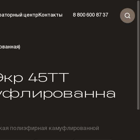
раторный центр
Контакты
8 800 600 87 37
ованная)
кр 45ТТ
уфлированна
ская полиэфирная камуфлированной