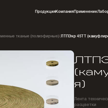
Продукция
Компания
Применение
Лабо
менные тканые (полиэфирные)
/
ЛТПЭкр 45ТТ (камуфлир
ЛТПЭ
(кам
я)
Лента техниче
расцветки