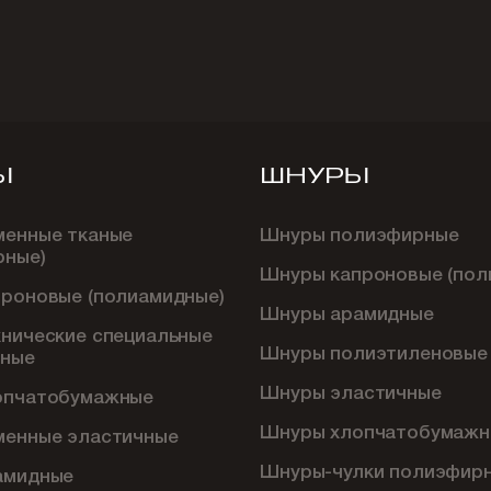
Ы
ШНУРЫ
менные тканые
Шнуры полиэфирные
рные)
Шнуры капроновые (пол
проновые (полиамидные)
Шнуры арамидные
хнические специальные
Шнуры полиэтиленовые
ные
Шнуры эластичные
опчатобумажные
Шнуры хлопчатобумажн
менные эластичные
Шнуры-чулки полиэфир
амидные