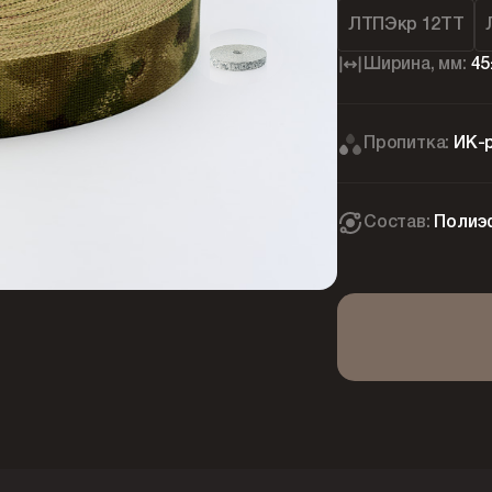
ЛТПЭкр 12ТТ
Ширина, мм:
45
Пропитка:
ИК-
Состав:
Полиэ