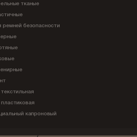
бельные тканые
астичные
я ремней безопасности
перные
фтяные
ковые
венирные
нт
 текстильная
 пластиковая
ециальный капроновый