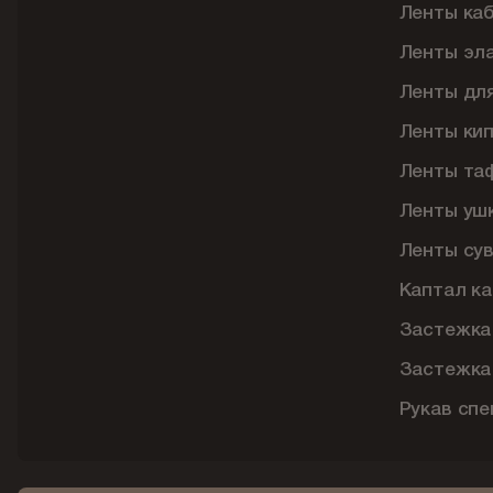
Ленты ка
Ленты эл
Ленты дл
Ленты ки
Ленты та
Ленты уш
Ленты су
Каптал ка
Застежка
Застежка
Рукав сп