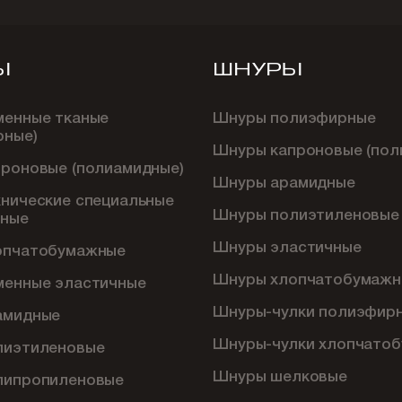
Ы
ШНУРЫ
менные тканые
Шнуры полиэфирные
рные)
Шнуры капроновые (пол
проновые (полиамидные)
Шнуры арамидные
хнические специальные
Шнуры полиэтиленовые
ные
Шнуры эластичные
опчатобумажные
Шнуры хлопчатобумажн
менные эластичные
Шнуры-чулки полиэфир
амидные
Шнуры-чулки хлопчато
лиэтиленовые
Шнуры шелковые
липропиленовые