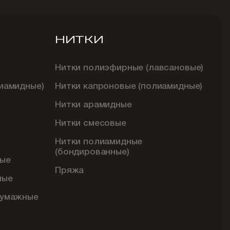
НИТКИ
Нитки полиэфирные (лавсановые)
иамидные)
Нитки капроновые (полиамидные)
Нитки арамидные
Нитки смесовые
Нитки полиамидные
(бондированные)
ые
Пряжа
ные
бумажные