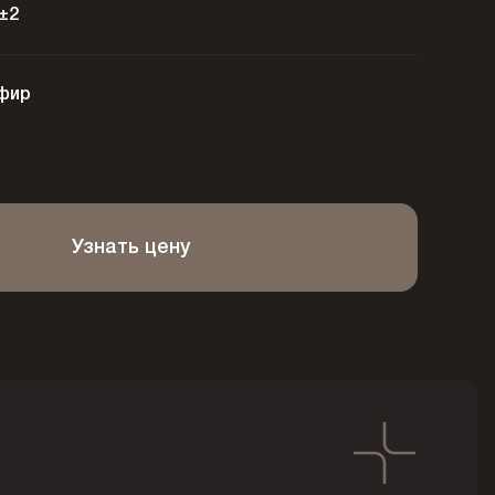
±2
фир
Узнать цену