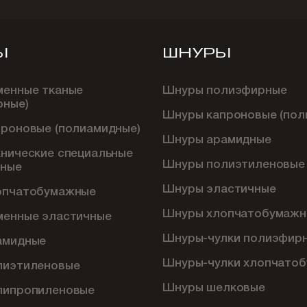
Ы
ШНУРЫ
менные тканые
Шнуры полиэфирные
рные)
Шнуры капроновые (пол
проновые (полиамидные)
Шнуры арамидные
хнические специальные
Шнуры полиэтиленовые
ные
Шнуры эластичные
опчатобумажные
Шнуры хлопчатобумажн
менные эластичные
Шнуры-чулки полиэфир
амидные
Шнуры-чулки хлопчато
лиэтиленовые
Шнуры шелковые
липропиленовые