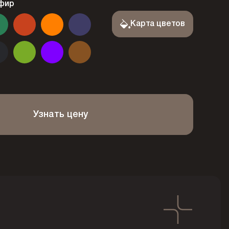
фир
Карта цветов
Узнать цену