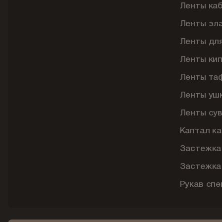
Ленты ка
Ленты эл
Ленты дл
Ленты ки
Ленты та
Ленты уш
Ленты су
Каптал ка
Застежка
Застежка
Рукав сп