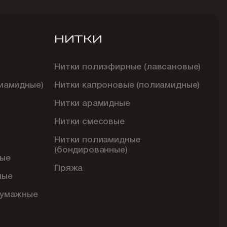
НИТКИ
Нитки полиэфирные (лавсановые)
иамидные)
Нитки капроновые (полиамидные)
Нитки арамидные
Нитки смесовые
Нитки полиамидные
(бондированные)
ые
Пряжа
ные
бумажные