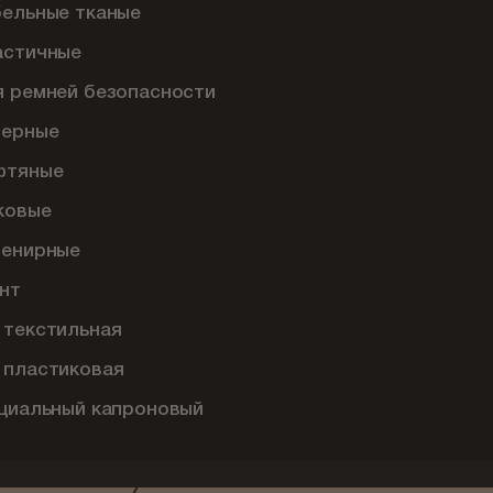
бельные тканые
астичные
я ремней безопасности
перные
фтяные
ковые
венирные
нт
 текстильная
 пластиковая
ециальный капроновый