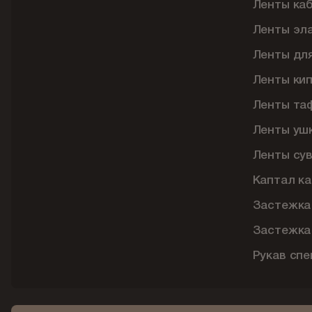
Ленты ка
Ленты эл
Ленты дл
Ленты ки
Ленты та
Ленты уш
Ленты су
Каптал ка
Застежка
Застежка
Рукав сп