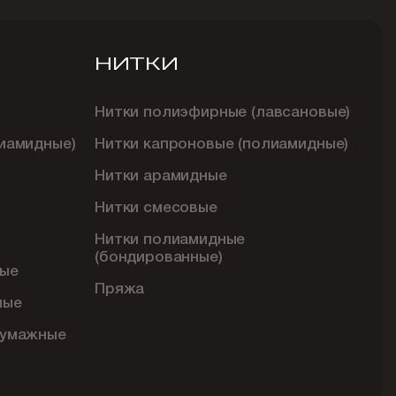
НИТКИ
Нитки полиэфирные (лавсановые)
иамидные)
Нитки капроновые (полиамидные)
Нитки арамидные
Нитки смесовые
Нитки полиамидные
(бондированные)
ые
Пряжа
ные
бумажные