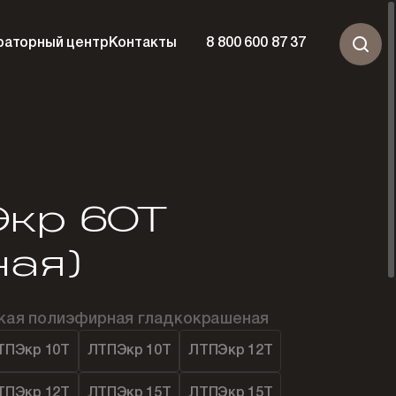
раторный центр
Контакты
8 800 600 87 37
кр 60Т
ная)
ская полиэфирная гладкокрашеная
ТПЭкр 10Т
ЛТПЭкр 10Т
ЛТПЭкр 12Т
ТПЭкр 12Т
ЛТПЭкр 15Т
ЛТПЭкр 15Т