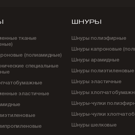
Ы
ШНУРЫ
менные тканые
Шнуры полиэфирные
рные)
Шнуры капроновые (пол
проновые (полиамидные)
Шнуры арамидные
хнические специальные
Шнуры полиэтиленовые
ные
Шнуры эластичные
опчатобумажные
Шнуры хлопчатобумажн
менные эластичные
Шнуры-чулки полиэфир
амидные
Шнуры-чулки хлопчато
лиэтиленовые
Шнуры шелковые
липропиленовые