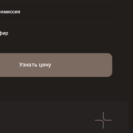
ремиссия
фир
Узнать цену