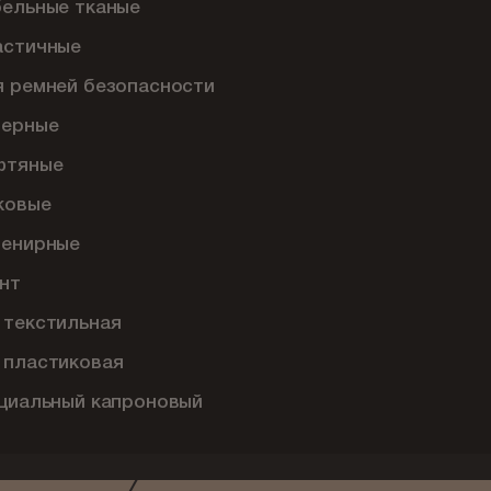
бельные тканые
астичные
я ремней безопасности
перные
фтяные
ковые
венирные
нт
 текстильная
 пластиковая
ециальный капроновый