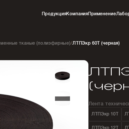
Продукция
Компания
Применение
Лабо
менные тканые (полиэфирные)
/
ЛТПЭкр 60Т (черная)
ЛТПЭ
(чер
Лента техниче
ЛТПЭкр 10Т
Л
ЛТПЭкр 12Т
Л