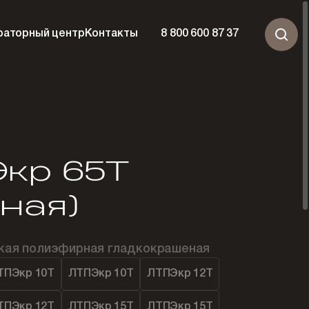
раторный центр
Контакты
8 800 600 87 37
кр 65Т
тная)
ская полиэфирная гладкокрашеная
ТПЭкр 10Т
ЛТПЭкр 10Т
ЛТПЭкр 12Т
ТПЭкр 12Т
ЛТПЭкр 15Т
ЛТПЭкр 15Т