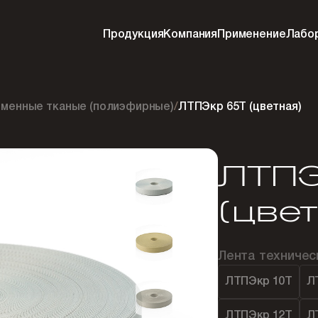
Продукция
Компания
Применение
Лабо
менные тканые (полиэфирные)
/
ЛТПЭкр 65Т (цветная)
ЛТПЭ
(цве
Лента техниче
ЛТПЭкр 10Т
Л
ЛТПЭкр 12Т
Л