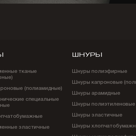
Ы
ШНУРЫ
менные тканые
Шнуры полиэфирные
рные)
Шнуры капроновые (пол
проновые (полиамидные)
Шнуры арамидные
хнические специальные
Шнуры полиэтиленовые
ные
Шнуры эластичные
опчатобумажные
Шнуры хлопчатобумажн
менные эластичные