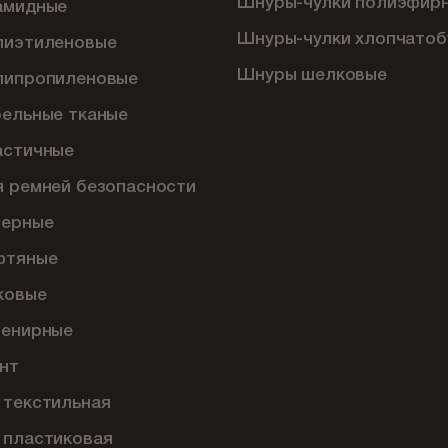
Шнуры-чулки полиэфир
амидные
Шнуры-чулки хлопчато
лиэтиленовые
Шнуры шелковые
липропиленовые
бельные тканые
астичные
я ремней безопасности
перные
фтяные
ковые
венирные
нт
 текстильная
 пластиковая