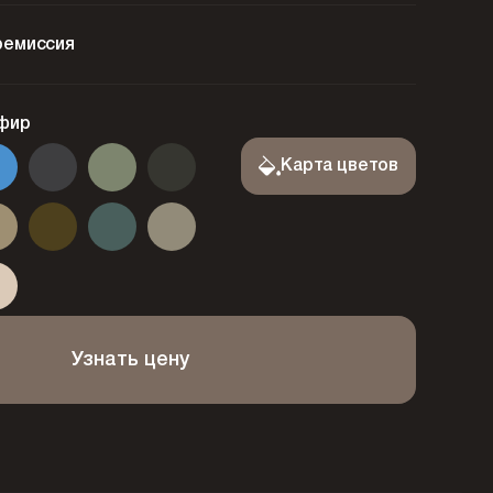
ремиссия
фир
Карта цветов
Узнать цену